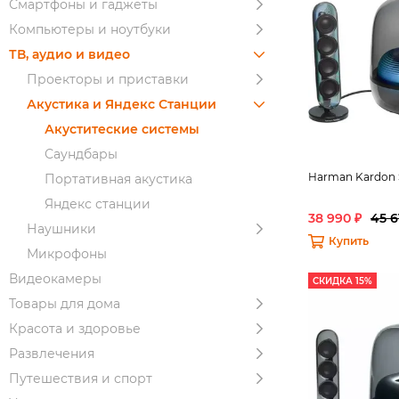
Смартфоны и гаджеты
Компьютеры и ноутбуки
ТВ, аудио и видео
Проекторы и приставки
Акустика и Яндекс Станции
Акуститеские системы
Саундбары
Harman Kardon 
Портативная акустика
Яндекс станции
38 990 ₽
45 6
Наушники
Купить
Микрофоны
Видеокамеры
СКИДКА 15%
Товары для дома
Красота и здоровье
Развлечения
Путешествия и спорт