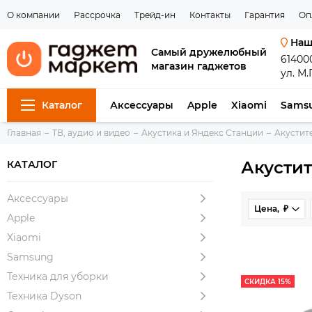
О компании
Рассрочка
Трейд-ин
Контакты
Гарантия
Оп
Наш
Самый дружелюбный
61400
магазин гаджетов
ул. М.
Каталог
Аксессуары
Apple
Xiaomi
Sams
Главная
ТВ, аудио и видео
Акустика и Яндекс Станции
Акустит
Акусти
КАТАЛОГ
Аксессуары
Цена, ₽
Apple
Xiaomi
Samsung
Техника для уборки
СКИДКА 15%
Техника Dyson