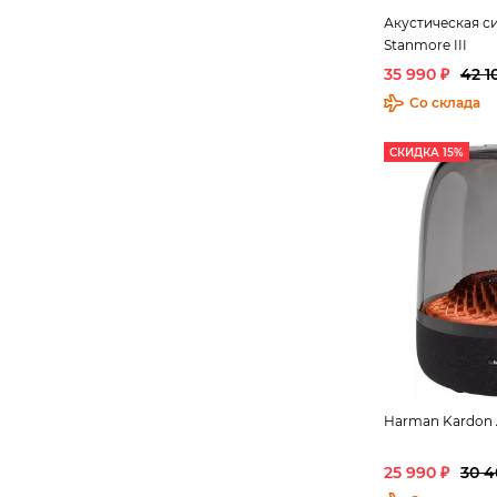
Акустическая 
Stanmore III
35 990 ₽
42 1
Со склада
СКИДКА 15%
Harman Kardon A
25 990 ₽
30 4