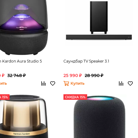
 Kardon Aura Studio 5
Саундбар TV Speaker 3.1
 ₽
32 748 ₽
25 990 ₽
28 990 ₽
ить
Купить
 15%
СКИДКА 15%