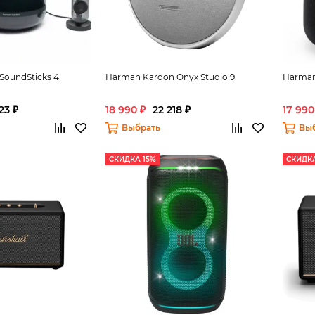
SoundSticks 4
Harman Kardon Onyx Studio 9
Harman 
23 ₽
18 990 ₽
22 218 ₽
17 990
Выбрать
Вы
СКИДКА 15%
СКИДКА