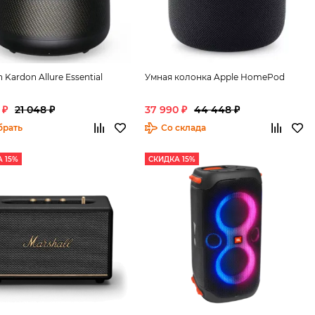
Kardon Allure Essential
Умная колонка Apple HomePod
 ₽
21 048 ₽
37 990 ₽
44 448 ₽
брать
Со склада
 15%
СКИДКА 15%