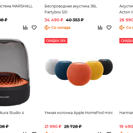
система MARSHALL
Беспроводная акустика JBL
Акусти
Partybox 120
Acton I
08 ₽
34 490 ₽
40 353 ₽
26 990
Со склада
Со 
СКИДКА 15%
СКИДКА
ura Studio 4
Умная колонка Apple HomePod mini
Harman
08 ₽
21 990 ₽
25 728 ₽
19 490