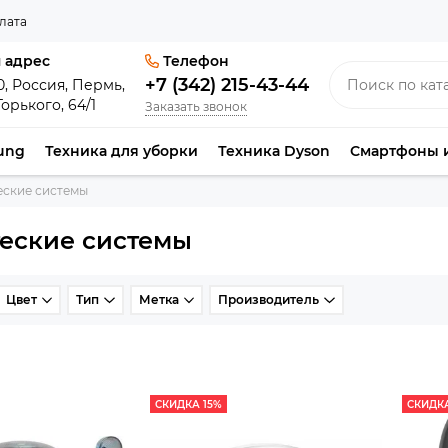
лата
 адрес
Телефон
+7 (342) 215-43-44
0, Россия, Пермь,
Горького, 64/1
Заказать звонок
ung
Техника для уборки
Техника Dyson
Смартфоны 
еские системы
теские системы
Цвет
Тип
Метка
Производитель
СКИДКА 15%
СКИДКА