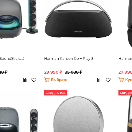
SoundSticks 5
Harman Kardon Go + Play 3
Harman
18 ₽
29 990 ₽
35 088 ₽
27 990
Выбрать
Куп
СКИДКА 15%
СКИДКА