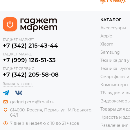
Со склада
КАТАЛОГ
Аксессуары
Apple
ГАДЖЕТ МАРКЕТ
Xiaomi
+7 (342) 215-43-44
Samsung
ГАДЖЕТ МАРКЕТ
+7 (999) 126-51-33
Техника для 
Техника Dyso
ГАДЖЕТ СЕРВИС
+7 (342) 205-58-08
Смартфоны и
Заказать звонок
Компьютеры 
ТВ, аудио и в
Видеокамер
gadgetperm@mail.ru
Товары для д
614000, Россия, Пермь, ул. М.Горького,
64/1
Красота и зд
7 дней в неделю с 10 до 21 часов
Развлечения