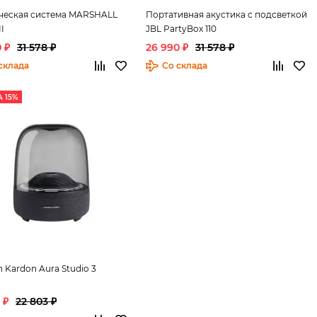
ческая система MARSHALL
Портативная акустика с подсветкой
II
JBL PartyBox 110
 ₽
31 578 ₽
26 990 ₽
31 578 ₽
склада
Со склада
 15%
 Kardon Aura Studio 3
 ₽
22 803 ₽