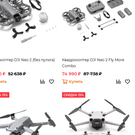
оптер DJI Neo 2 (без пульта)
Квадрокоптер DJI Neo 2 Fly More
Combo
0 ₽
52 638 ₽
74 990 ₽
87 738 ₽
ить
Купить
 15%
СКИДКА 15%