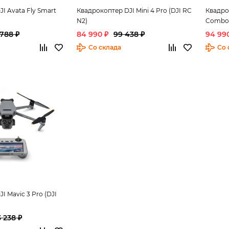
I Avata Fly Smart
Квадрокоптер DJI Mini 4 Pro (DJI RC
Квадрок
N2)
Combo P
 788 ₽
84 990 ₽
99 438 ₽
94 99
Со склада
Со 
I Mavic 3 Pro (DJI
 238 ₽