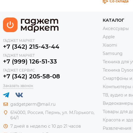
Со склада
КАТАЛОГ
Аксессуары
Apple
ГАДЖЕТ МАРКЕТ
Xiaomi
+7 (342) 215-43-44
Samsung
ГАДЖЕТ МАРКЕТ
+7 (999) 126-51-33
Техника для 
Техника Dyso
ГАДЖЕТ СЕРВИС
+7 (342) 205-58-08
Смартфоны и
Заказать звонок
Компьютеры 
ТВ, аудио и в
Видеокамер
gadgetperm@mail.ru
Товары для д
614000, Россия, Пермь, ул. М.Горького,
64/1
Красота и зд
7 дней в неделю с 10 до 21 часов
Развлечения