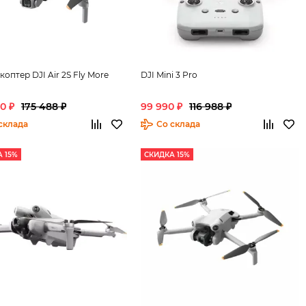
оптер DJI Air 2S Fly More
DJI Mini 3 Pro
0 ₽
175 488 ₽
99 990 ₽
116 988 ₽
склада
Со склада
 15%
СКИДКА 15%