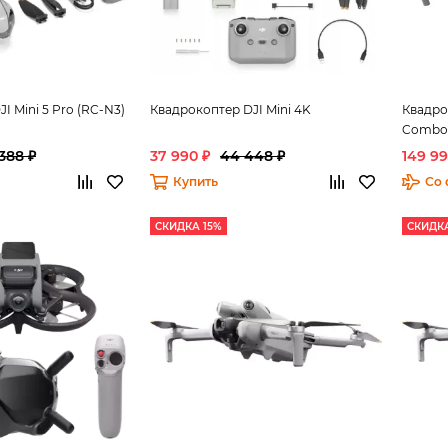
I Mini 5 Pro (RC-N3)
Квадрокоптер DJI Mini 4K
Квадрок
Combo
388 ₽
37 990 ₽
44 448 ₽
149 99
Купить
Со 
СКИДКА 15%
СКИДКА