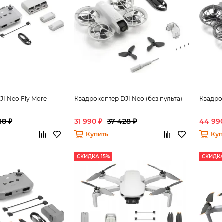
I Neo Fly More
Квадрокоптер DJI Neo (без пульта)
Квадрок
18 ₽
31 990 ₽
37 428 ₽
44 99
Купить
Куп
СКИДКА 15%
СКИДКА