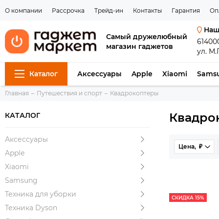
О компании
Рассрочка
Трейд-ин
Контакты
Гарантия
Оп
Наш
Самый дружелюбный
61400
магазин гаджетов
ул. М.
Каталог
Аксессуары
Apple
Xiaomi
Sams
Главная
Путешествия и спорт
Квадрокоптеры
Квадро
КАТАЛОГ
Аксессуары
Цена, ₽
Apple
Xiaomi
Samsung
Техника для уборки
СКИДКА 15%
Техника Dyson