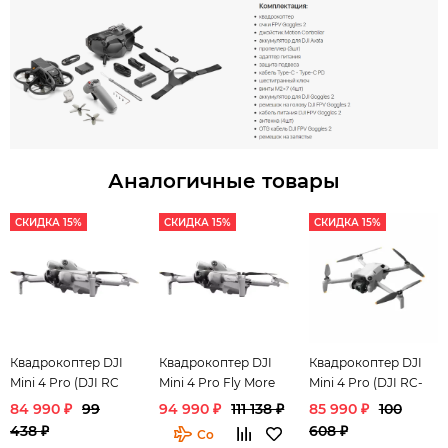
Аналогичные товары
СКИДКА 15%
СКИДКА 15%
СКИДКА 15%
Квадрокоптер DJI
Квадрокоптер DJI
Квадрокоптер DJI
Mini 4 Pro (DJI RC
Mini 4 Pro Fly More
Mini 4 Pro (DJI RC-
N2)
Combo Plus (DJI RC
N2)
84 990 ₽
99
94 990 ₽
111 138 ₽
85 990 ₽
100
2)
438 ₽
608 ₽
Со