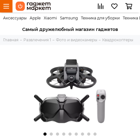
Аксессуары
Apple
Xiaomi
Samsung
Техника для уборки
Техника
Самый дружелюбный магазин гаджетов
Главная
Развлечения 1
Фото и видеокамеры
Квадрокоптеры