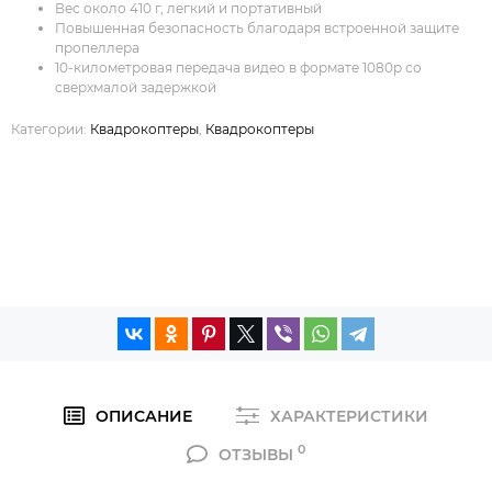
Вес около 410 г, легкий и портативный
Повышенная безопасность благодаря встроенной защите
пропеллера
10-километровая передача видео в формате 1080p со
сверхмалой задержкой
Категории:
Квадрокоптеры
,
Квадрокоптеры
ОПИСАНИЕ
ХАРАКТЕРИСТИКИ
0
ОТЗЫВЫ