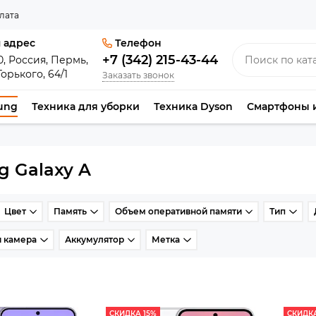
лата
 адрес
Телефон
+7 (342) 215-43-44
0, Россия, Пермь,
Горького, 64/1
Заказать звонок
ung
Техника для уборки
Техника Dyson
Смартфоны 
 Galaxy A
Цвет
Память
Объем оперативной памяти
Тип
 камера
Аккумулятор
Метка
СКИДКА 15%
СКИДКА