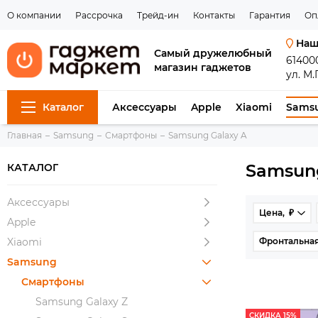
О компании
Рассрочка
Трейд-ин
Контакты
Гарантия
Оп
Наш
Самый дружелюбный
61400
магазин гаджетов
ул. М.
Каталог
Аксессуары
Apple
Xiaomi
Sams
Главная
Samsung
Смартфоны
Samsung Galaxy A
Samsung
КАТАЛОГ
Аксессуары
Цена, ₽
Apple
Xiaomi
Фронтальная
Samsung
Смартфоны
Samsung Galaxy Z
СКИДКА 15%