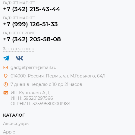
ГАДЖЕТ МАРКЕТ
+7 (342) 215-43-44
ГАДЖЕТ МАРКЕТ
+7 (999) 126-51-33
ГАДЖЕТ СЕРВИС
+7 (342) 205-58-08
Заказать звонок
gadgetperm@mail.ru
614000, Россия, Пермь, ул. М.Горького, 64/1
7 дней в неделю с 10 до 21 часов
ИП Куштанов А.Д.
ИНН:
593201297566
ОГРНИП:
325595800001984
КАТАЛОГ
Аксессуары
Apple