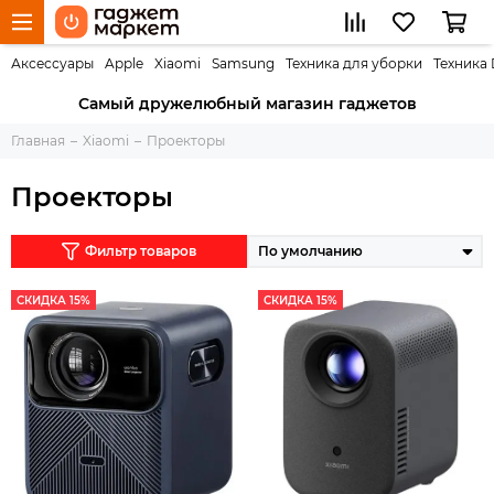
Аксессуары
Apple
Xiaomi
Samsung
Техника для уборки
Техника
Самый дружелюбный магазин гаджетов
Главная
Xiaomi
Проекторы
Проекторы
Фильтр товаров
СКИДКА 15%
СКИДКА 15%