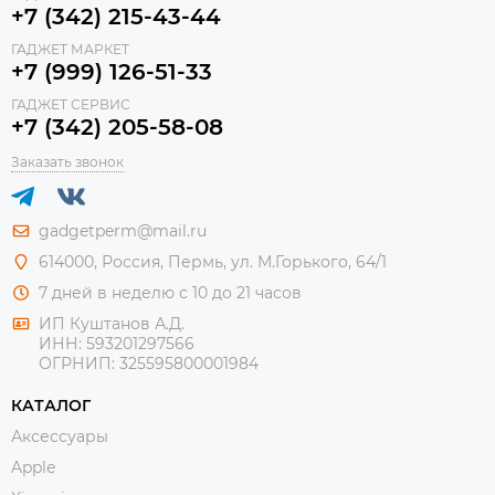
+7 (342) 215-43-44
ГАДЖЕТ МАРКЕТ
+7 (999) 126-51-33
ГАДЖЕТ СЕРВИС
+7 (342) 205-58-08
Заказать звонок
gadgetperm@mail.ru
614000, Россия, Пермь, ул. М.Горького, 64/1
7 дней в неделю с 10 до 21 часов
ИП Куштанов А.Д.
ИНН:
593201297566
ОГРНИП:
325595800001984
КАТАЛОГ
Аксессуары
Apple