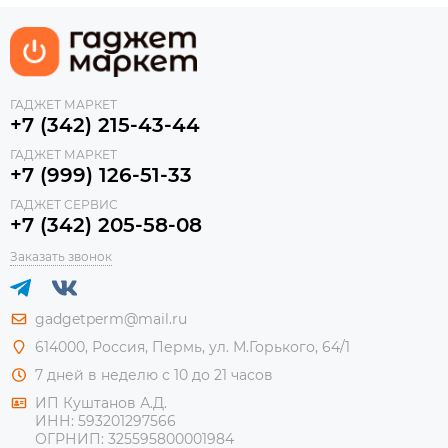
ГАДЖЕТ МАРКЕТ
+7 (342) 215-43-44
ГАДЖЕТ МАРКЕТ
+7 (999) 126-51-33
ГАДЖЕТ СЕРВИС
+7 (342) 205-58-08
Заказать звонок
gadgetperm@mail.ru
614000, Россия, Пермь, ул. М.Горького, 64/1
7 дней в неделю с 10 до 21 часов
ИП Куштанов А.Д.
ИНН:
593201297566
ОГРНИП:
325595800001984