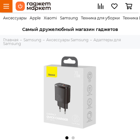
Аксессуары
Apple
Xiaomi
Samsung
Техника для уборки
Техника
Самый дружелюбный магазин гаджетов
Главная
Samsung
Аксессуары Samsung
Адаптеры для
Samsung