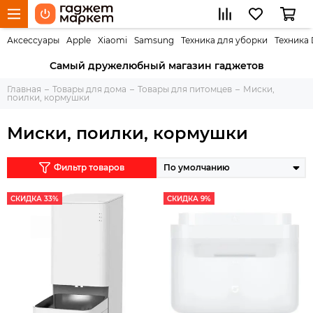
Аксессуары
Apple
Xiaomi
Samsung
Техника для уборки
Техника
Самый дружелюбный магазин гаджетов
Главная
Товары для дома
Товары для питомцев
Миски,
поилки, кормушки
Миски, поилки, кормушки
Фильтр товаров
СКИДКА 33%
СКИДКА 9%