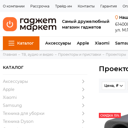
О компании
Рассрочка
Трейд-ин
Контакты
Гарантия
Оп
Наш
Самый дружелюбный
61400
магазин гаджетов
ул. М.
Каталог
Аксессуары
Apple
Xiaomi
Sams
Главная
ТВ, аудио и видео
Проекторы и приставки
Проекторы
Проект
КАТАЛОГ
Аксессуары
Цена, ₽
Apple
Xiaomi
Samsung
Техника для уборки
СКИДКА 15%
Техника Dyson