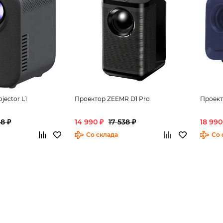
jector L1
Проектор ZEEMR D1 Pro
Проект
48 ₽
14 990 ₽
17 538 ₽
18 990
Со склада
Со 