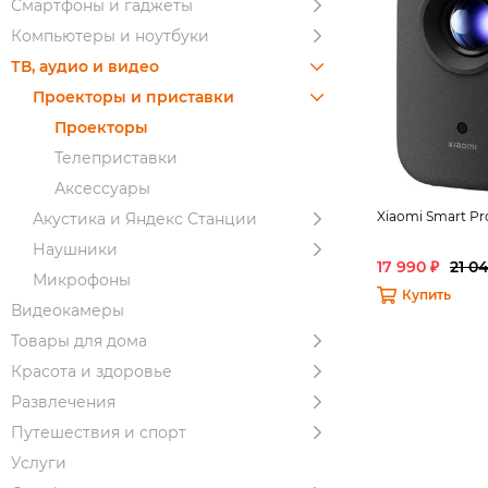
Смартфоны и гаджеты
Компьютеры и ноутбуки
ТВ, аудио и видео
Проекторы и приставки
Проекторы
Телеприставки
Аксессуары
Xiaomi Smart Pro
Акустика и Яндекс Станции
Наушники
17 990 ₽
21 0
Микрофоны
Купить
Видеокамеры
Товары для дома
Красота и здоровье
Развлечения
Путешествия и спорт
Услуги