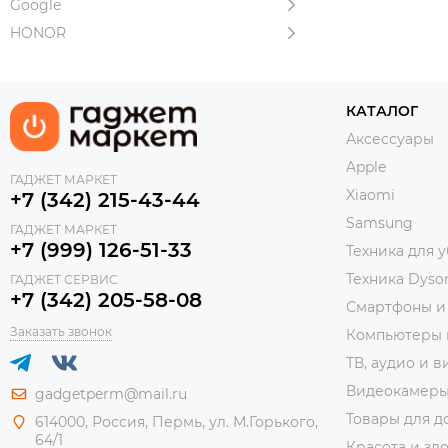
Google
HONOR
КАТАЛОГ
Аксессуары
Apple
ГАДЖЕТ МАРКЕТ
Xiaomi
+7 (342) 215-43-44
Samsung
ГАДЖЕТ МАРКЕТ
+7 (999) 126-51-33
Техника для 
Техника Dyso
ГАДЖЕТ СЕРВИС
+7 (342) 205-58-08
Смартфоны и
Заказать звонок
Компьютеры 
ТВ, аудио и в
Видеокамер
gadgetperm@mail.ru
Товары для д
614000, Россия, Пермь, ул. М.Горького,
64/1
Красота и зд