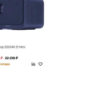
ор ZEEMR Z1 Mini
 ₽
22 218 ₽
склада