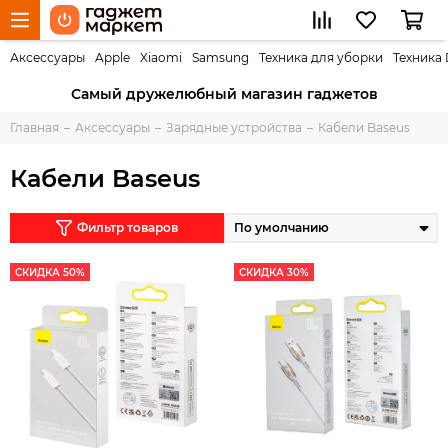
Аксессуары
Apple
Xiaomi
Samsung
Техника для уборки
Техника
Самый дружелюбный магазин гаджетов
Главная
Аксессуары
Зарядные устройства
Кабели Baseus
Кабели Baseus
Фильтр товаров
СКИДКА 50%
СКИДКА 30%