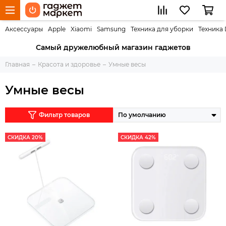
Аксессуары
Apple
Xiaomi
Samsung
Техника для уборки
Техника
Самый дружелюбный магазин гаджетов
Главная
Красота и здоровье
Умные весы
Умные весы
Фильтр товаров
СКИДКА 20%
СКИДКА 42%