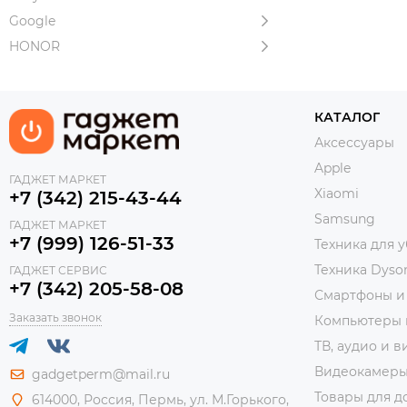
Google
HONOR
КАТАЛОГ
Аксессуары
Apple
ГАДЖЕТ МАРКЕТ
Xiaomi
+7 (342) 215-43-44
Samsung
ГАДЖЕТ МАРКЕТ
+7 (999) 126-51-33
Техника для 
Техника Dyso
ГАДЖЕТ СЕРВИС
+7 (342) 205-58-08
Смартфоны и
Заказать звонок
Компьютеры 
ТВ, аудио и в
Видеокамер
gadgetperm@mail.ru
Товары для д
614000, Россия, Пермь, ул. М.Горького,