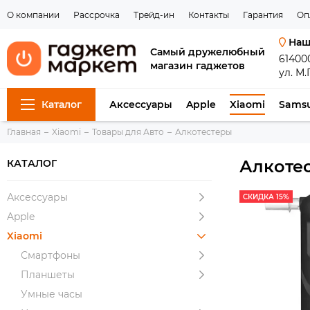
О компании
Рассрочка
Трейд-ин
Контакты
Гарантия
Оп
Наш
Самый дружелюбный
61400
магазин гаджетов
ул. М.
Каталог
Аксессуары
Apple
Xiaomi
Sams
Главная
Xiaomi
Товары для Авто
Алкотестеры
Алкоте
КАТАЛОГ
Аксессуары
СКИДКА 15%
Apple
Xiaomi
Смартфоны
Планшеты
Умные часы