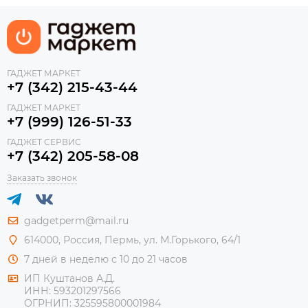
ГАДЖЕТ МАРКЕТ
+7 (342) 215-43-44
ГАДЖЕТ МАРКЕТ
+7 (999) 126-51-33
ГАДЖЕТ СЕРВИС
+7 (342) 205-58-08
Заказать звонок
gadgetperm@mail.ru
614000, Россия, Пермь, ул. М.Горького, 64/1
7 дней в неделю с 10 до 21 часов
ИП Куштанов А.Д.
ИНН:
593201297566
ОГРНИП:
325595800001984