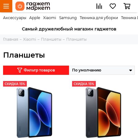
Аксессуары
Apple
Xiaomi
Samsung
Техника для уборки
Техника
Самый дружелюбный магазин гаджетов
Главная
Xiaomi
Планшеты
Планшеты
Планшеты
Фильтр товаров
СКИДКА 15%
СКИДКА 15%