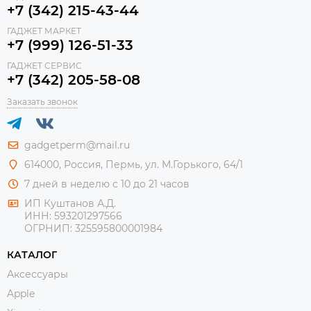
+7 (342) 215-43-44
ГАДЖЕТ МАРКЕТ
+7 (999) 126-51-33
ГАДЖЕТ СЕРВИС
+7 (342) 205-58-08
Заказать звонок
gadgetperm@mail.ru
614000, Россия, Пермь, ул. М.Горького, 64/1
7 дней в неделю с 10 до 21 часов
ИП Куштанов А.Д.
ИНН:
593201297566
ОГРНИП:
325595800001984
КАТАЛОГ
Аксессуары
Apple