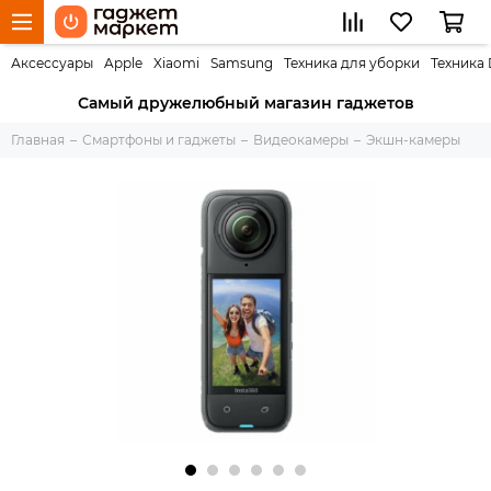
Аксессуары
Apple
Xiaomi
Samsung
Техника для уборки
Техника
Самый дружелюбный магазин гаджетов
Главная
Смартфоны и гаджеты
Видеокамеры
Экшн-камеры