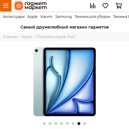
Аксессуары
Apple
Xiaomi
Samsung
Техника для уборки
Техника
Самый дружелюбный магазин гаджетов
Главная
Apple
Планшеты Apple iPad