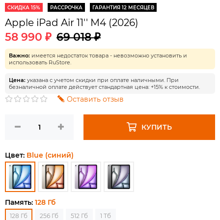
СКИДКА 15%
РАССРОЧКА
ГАРАНТИЯ 12 МЕСЯЦЕВ
Apple iPad Air 11'' M4 (2026)
58 990 ₽
69 018 ₽
Важно:
имеется недостаток товара - невозможно установить и
использовать RuStore.
Цена:
указана с учетом скидки при оплате наличными. При
безналичной оплате действует стандартная цена: +15% к стоимости.
Оставить отзыв
КУПИТЬ
Цвет:
Blue (синий)
Память:
128 Гб
128 Гб
256 Гб
512 Гб
1 Тб