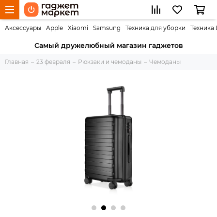
Аксессуары
Apple
Xiaomi
Samsung
Техника для уборки
Техника
Самый дружелюбный магазин гаджетов
Главная
23 февраля
Рюкзаки и чемоданы
Чемоданы