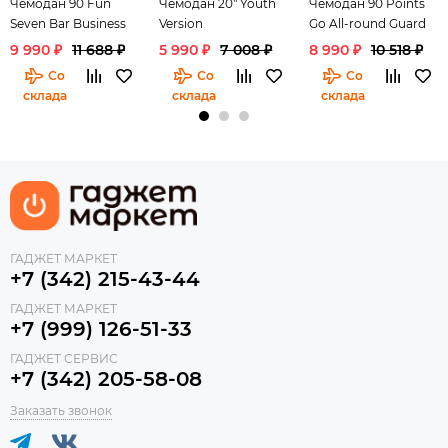
Чемодан 90 Fun
Чемодан 20" Youth
Чемодан 90 Points
Seven Bar Business
Version
Go All-round Guard
28"
Suitcase 20
9 990 ₽
11 688 ₽
5 990 ₽
7 008 ₽
8 990 ₽
10 518 ₽
Со
Со
Со
склада
склада
склада
ГАДЖЕТ МАРКЕТ
+7 (342) 215-43-44
ГАДЖЕТ МАРКЕТ
+7 (999) 126-51-33
ГАДЖЕТ СЕРВИС
+7 (342) 205-58-08
Заказать звонок