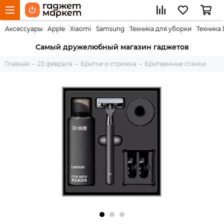
Аксессуары
Apple
Xiaomi
Samsung
Техника для уборки
Техника
Самый дружелюбный магазин гаджетов
Главная
23 февраля
Бритье и стрижка
Бритвенные станки