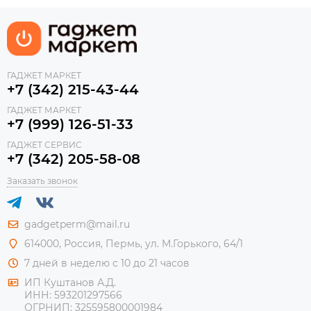
ГАДЖЕТ МАРКЕТ
+7 (342) 215-43-44
ГАДЖЕТ МАРКЕТ
+7 (999) 126-51-33
ГАДЖЕТ СЕРВИС
+7 (342) 205-58-08
Заказать звонок
gadgetperm@mail.ru
614000, Россия, Пермь, ул. М.Горького, 64/1
7 дней в неделю с 10 до 21 часов
ИП Куштанов А.Д.
ИНН:
593201297566
ОГРНИП:
325595800001984