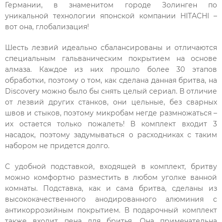
Германии, в знаменитом городе Золинген по
уникальной технологии японской компании HITACHI –
вот она, глобализация!
Шесть лезвий идеально сбалансированы и отличаются
специальным гальваническим покрытием на основе
алмаза. Каждое из них прошло более 30 этапов
обработки, поэтому о том, как сделана данная бритва, на
Discovery можно было бы снять целый сериал. В отличие
от лезвий других станков, они цельные, без сварных
швов и стыков, поэтому микробам негде размножаться –
их остается только пожалеть! В комплект входит 3
насадок, поэтому задумываться о расходниках с таким
набором не придется долго.
С удобной подставкой, входящей в комплект, бритву
можно комфортно разместить в любом уголке ванной
комнаты. Подставка, как и сама бритва, сделаны из
высококачественного анодированного алюминия с
антикоррозийным покрытием. В подарочный комплект
также входит пена для бритья. Она примечательна