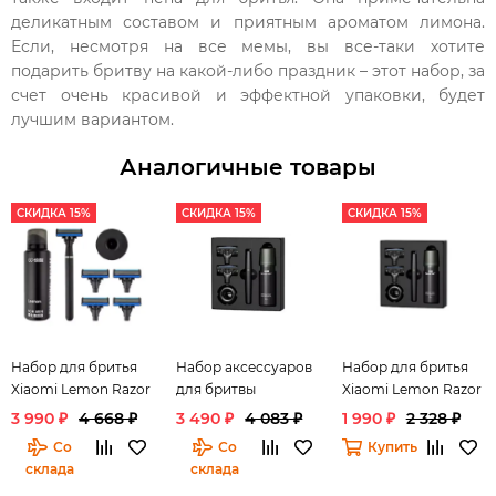
деликатным составом и приятным ароматом лимона.
Если, несмотря на все мемы, вы все-таки хотите
подарить бритву на какой-либо праздник – этот набор, за
счет очень красивой и эффектной упаковки, будет
лучшим вариантом.
Аналогичные товары
СКИДКА 15%
СКИДКА 15%
СКИДКА 15%
Набор для бритья
Набор аксессуаров
Набор для бритья
Xiaomi Lemon Razor
для бритвы
Xiaomi Lemon Razor
Huanxing Razor
3 990 ₽
4 668 ₽
3 490 ₽
4 083 ₽
1 990 ₽
2 328 ₽
Со
Со
Купить
склада
склада