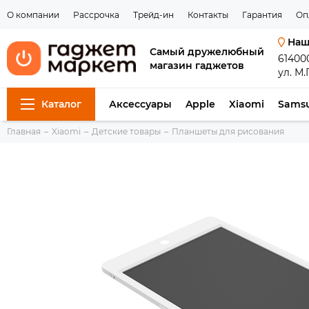
О компании
Рассрочка
Трейд-ин
Контакты
Гарантия
Оп
Наш
Самый дружелюбный
61400
магазин гаджетов
ул. М.
Каталог
Аксессуары
Apple
Xiaomi
Sams
Главная
Xiaomi
Детские товары
Планшеты для рисования