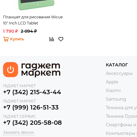
Планшет для рисования Wicue
10" Inch LCD Tablet
1 790 ₽
2 094 ₽
Купить
КАТАЛОГ
Аксессуары
Apple
ГАДЖЕТ МАРКЕТ
Xiaomi
+7 (342) 215-43-44
Samsung
ГАДЖЕТ МАРКЕТ
+7 (999) 126-51-33
Техника для 
Техника Dyso
ГАДЖЕТ СЕРВИС
+7 (342) 205-58-08
Смартфоны и
Заказать звонок
Компьютеры 