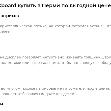
kboard купить в Перми по выгодной цен
 штрихов
ристаллическая пленка, на которой остаются четкие штр
сплее.
на дисплее позволяет интуитивно изменять толщину штрих
редметами или даже пальцами, чтобы дать полную свободу
 во многом похоже на рисование на бумаге, и после длитель
т полностью безопасным даже для детей.
ты