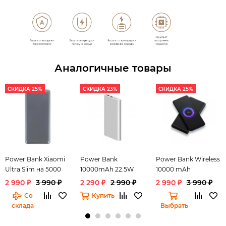
Аналогичные товары
СКИДКА 25%
СКИДКА 23%
СКИДКА 25%
Power Bank Xiaomi
Power Bank
Power Bank Wireless
Ultra Slim на 5000
10000mAh 22.5W
10000 mAh
мАч
2 990 ₽
3 990 ₽
2 290 ₽
2 990 ₽
2 990 ₽
3 990 ₽
Со
Купить
склада
Выбрать