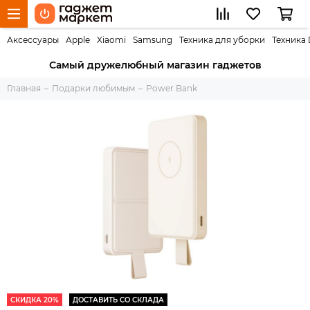
Аксессуары
Apple
Xiaomi
Samsung
Техника для уборки
Техника
Самый дружелюбный магазин гаджетов
Главная
Подарки любимым
Power Bank
СКИДКА 20%
ДОСТАВИТЬ СО СКЛАДА