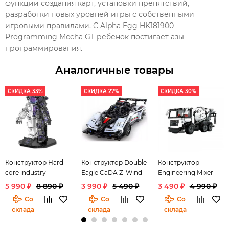
функции создания карт, установки препятствий,
разработки новых уровней игры с собственными
игровыми правилами. С Alpha Egg HK181900
Programming Mecha GT ребенок постигает азы
программирования.
Аналогичные товары
СКИДКА 33%
СКИДКА 27%
СКИДКА 30%
Конструктор Hard
Конструктор Double
Конструктор
core industry
Eagle CaDA Z-Wind
Engineering Mixer
Astronaut
5 990 ₽
8 890 ₽
3 990 ₽
5 490 ₽
3 490 ₽
4 990 ₽
Со
Со
Со
склада
склада
склада