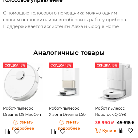
Голосовое управление
С помощью голосового помощника можно одним
словом остановить или возобновить работу прибора.
Поддерживается ассистенты Alexa и Google Home.
Аналогичные товары
СКИДКА 15%
СКИДКА 15%
СКИДКА 15%
Робот-пылесос
Робот-пылесос
Робот пылесос
Dreame D9 Max Gen
Xiaomi Dreame L50
Roborock Qr598
2
Ultra
Узнать
Узнать
38 990 ₽
45 618 ₽
подробнее
подробнее
Купить