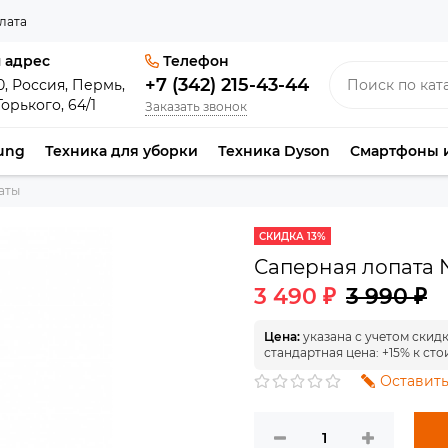
лата
 адрес
Телефон
+7 (342) 215-43-44
0, Россия, Пермь,
Горького, 64/1
Заказать звонок
ung
Техника для уборки
Техника Dyson
Смартфоны 
аты
СКИДКА 13%
Саперная лопата N
3 490 ₽
3 990 ₽
Цена:
указана с учетом скид
стандартная цена: +15% к сто
Оставить