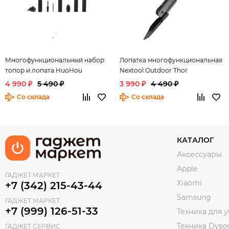
Многофункциональный набор
Лопатка многофункциональная
топор и лопата HuoHou
Nextool Outdoor Thor
4 990 ₽
5 490 ₽
3 990 ₽
4 490 ₽
Со склада
Со склада
КАТАЛОГ
Аксессуары
Apple
ГАДЖЕТ МАРКЕТ
Xiaomi
+7 (342) 215-43-44
Samsung
ГАДЖЕТ МАРКЕТ
+7 (999) 126-51-33
Техника для 
Техника Dyso
ГАДЖЕТ СЕРВИС