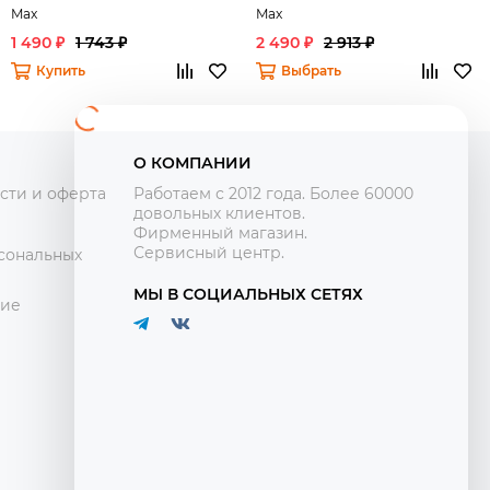
Max
Max
1 490 ₽
1 743 ₽
2 490 ₽
2 913 ₽
Купить
Выбрать
О КОМПАНИИ
сти и оферта
Работаем с 2012 года. Более 60000
довольных клиентов.
Фирменный магазин.
Сервисный центр.
сональных
МЫ В СОЦИАЛЬНЫХ СЕТЯХ
ние