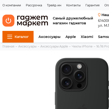
О компании
Рассрочка
Трейд-ин
Контакты
Гарантия
Оп
Наш
Самый дружелюбный
61400
магазин гаджетов
ул. М.
Каталог
Аксессуары
Apple
Xiaomi
Sams
Главная
Аксессуары
Aксессуары Apple
Чехлы iPhone
16 /16 Pr