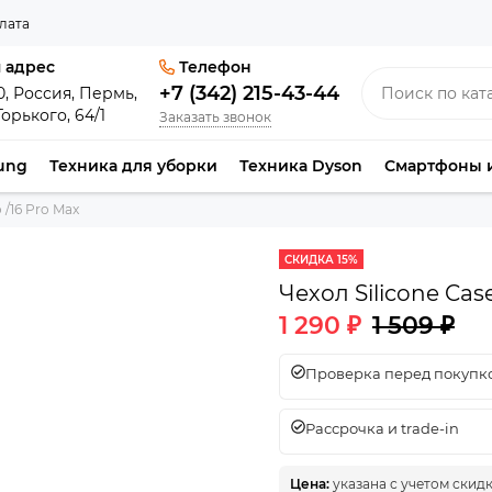
лата
 адрес
Телефон
+7 (342) 215-43-44
0, Россия, Пермь,
Горького, 64/1
Заказать звонок
ung
Техника для уборки
Техника Dyson
Смартфоны 
o /16 Pro Max
СКИДКА 15%
Чехол Silicone Cas
1 290 ₽
1 509 ₽
Проверка перед покупко
Рассрочка и trade-in
Цена:
указана с учетом скид