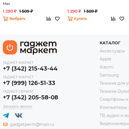
Max
1 290 ₽
1 509 ₽
1 290 ₽
1 509 ₽
Выбрать
Купить
КАТАЛОГ
Аксессуары
Apple
ГАДЖЕТ МАРКЕТ
Xiaomi
+7 (342) 215-43-44
Samsung
ГАДЖЕТ МАРКЕТ
+7 (999) 126-51-33
Техника для 
Техника Dyso
ГАДЖЕТ СЕРВИС
+7 (342) 205-58-08
Смартфоны и
Заказать звонок
Компьютеры 
ТВ, аудио и в
Видеокамер
gadgetperm@mail.ru