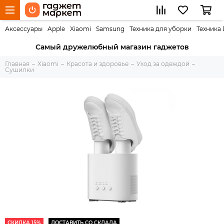
Аксессуары
Apple
Xiaomi
Samsung
Техника для уборки
Техника
Самый дружелюбный магазин гаджетов
Главная
Xiaomi
Красота и здоровье
Уход за одеждой
Сушилки
СКИДКА 15%
ДОСТАВИТЬ СО СКЛАДА