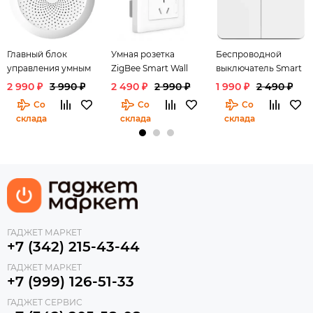
Главный блок
Умная розетка
Беспроводной
управления умным
ZigBee Smart Wall
выключатель Smart
домом Aqara
Socket
Light Switch
2 990 ₽
3 990 ₽
2 490 ₽
2 990 ₽
1 990 ₽
2 490 ₽
Gateway M1S
(двойной)
Со
Со
Со
склада
склада
склада
ГАДЖЕТ МАРКЕТ
+7 (342) 215-43-44
ГАДЖЕТ МАРКЕТ
+7 (999) 126-51-33
ГАДЖЕТ СЕРВИС