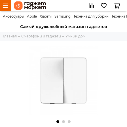
Аксессуары
Apple
Xiaomi
Samsung
Техника для уборки
Техника
Самый дружелюбный магазин гаджетов
Главная
Смартфоны и гаджеты
Умный дом