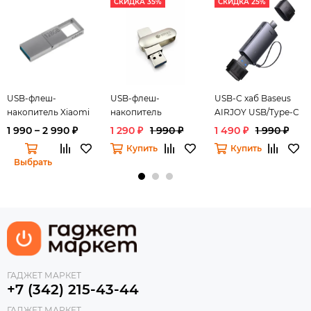
СКИДКА 35%
СКИДКА 25%
USB-флеш-
USB-флеш-
USB-C хаб Baseus
накопитель Xiaomi
накопитель
AIRJOY USB/Type-C
Dual Interface
COTEetCI Rotate
to SD/TF,Картридер
1 990 – 2 990 ₽
1 290 ₽
1 990 ₽
1 490 ₽
1 990 ₽
Flash Drive 32 GB
Купить
Купить
(USB 3.0)
Выбрать
ГАДЖЕТ МАРКЕТ
+7 (342) 215-43-44
ГАДЖЕТ МАРКЕТ