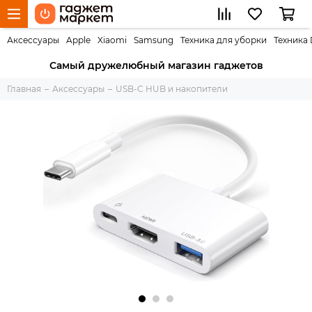
Аксессуары
Apple
Xiaomi
Samsung
Техника для уборки
Техника
Самый дружелюбный магазин гаджетов
Главная
Аксессуары
USB-C HUB и накопители