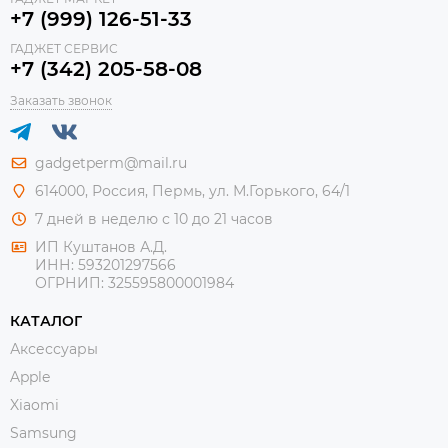
+7 (999) 126-51-33
ГАДЖЕТ СЕРВИС
+7 (342) 205-58-08
Заказать звонок
gadgetperm@mail.ru
614000, Россия, Пермь, ул. М.Горького, 64/1
7 дней в неделю с 10 до 21 часов
ИП Куштанов А.Д.
ИНН:
593201297566
ОГРНИП:
325595800001984
КАТАЛОГ
Аксессуары
Apple
Xiaomi
Samsung