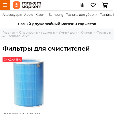
Аксессуары
Apple
Xiaomi
Samsung
Техника для уборки
Техника
Самый дружелюбный магазин гаджетов
Главная
Смартфоны и гаджеты
Умный дом
Климат
Фильтры
для очистителей
Фильтры для очистителей
СКИДКА 15%