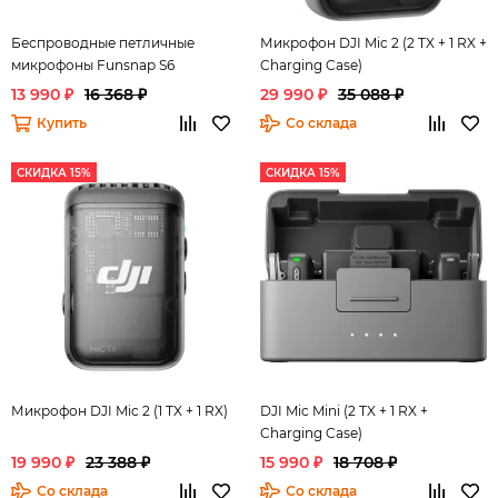
Беспроводные петличные
Микрофон DJI Mic 2 (2 TX + 1 RX +
микрофоны Funsnap S6
Charging Case)
13 990 ₽
16 368 ₽
29 990 ₽
35 088 ₽
Купить
Со склада
СКИДКА 15%
СКИДКА 15%
Микрофон DJI Mic 2 (1 TX + 1 RX)
DJI Mic Mini (2 TX + 1 RX +
Charging Case)
19 990 ₽
23 388 ₽
15 990 ₽
18 708 ₽
Со склада
Со склада