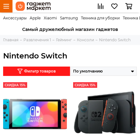
Аксессуары
Apple
Xiaomi
Samsung
Техника для уборки
Техника
Самый дружелюбный магазин гаджетов
Главная
Развлечения 1
Гейминг
Консоли
Nintendo Switch
Nintendo Switch
Фильтр товаров
СКИДКА 15%
СКИДКА 15%