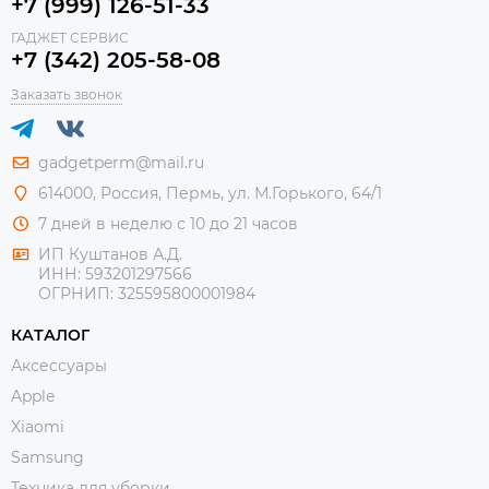
+7 (999) 126-51-33
ГАДЖЕТ СЕРВИС
+7 (342) 205-58-08
Заказать звонок
gadgetperm@mail.ru
614000, Россия, Пермь, ул. М.Горького, 64/1
7 дней в неделю с 10 до 21 часов
ИП Куштанов А.Д.
ИНН:
593201297566
ОГРНИП:
325595800001984
КАТАЛОГ
Аксессуары
Apple
Xiaomi
Samsung
Техника для уборки