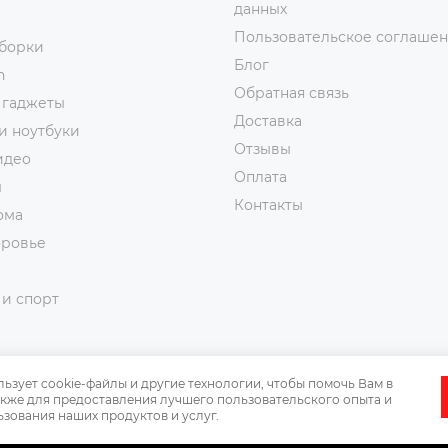
данных
Пользовательское соглаше
уборки
Блог
n
Обратная связь
 гаджеты
Доставка
и ноутбуки
Отзывы
идео
Оплата
ы
Контакты
ома
оровье
и спорт
льзует cookie-файлы и другие технологии, чтобы помочь Вам в
также для предоставления лучшего пользовательского опыта и
зования наших продуктов и услуг.
Официальная информация