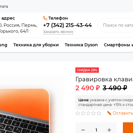
лата
 адрес
Телефон
+7 (342) 215-43-44
0, Россия, Пермь,
Горького, 64/1
Заказать звонок
ung
Техника для уборки
Техника Dyson
Смартфоны 
СКИДКА 29%
Гравировка клав
2 490 ₽
3 490 ₽
Цена:
указана с учетом скид
стандартная цена: +15% к сто
Оставить