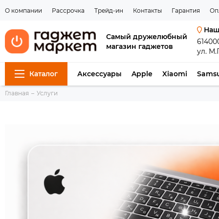
О компании
Рассрочка
Трейд-ин
Контакты
Гарантия
Оп
Наш
Самый дружелюбный
61400
магазин гаджетов
ул. М.
Каталог
Аксессуары
Apple
Xiaomi
Sams
Главная
Услуги