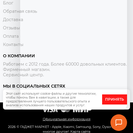
Блог
Обратная связь
Доставка
Отзывы
Оплата
Контакты
О КОМПАНИИ
Работаем с 2012 года. Более 60000 довольных клиентов.
Фирменный магазин.
Сервисный центр.
МЫ В СОЦИАЛЬНЫХ СЕТЯХ
Этот сайт использует cookie-файлы и другие технологии,
чтобы помочь Вам в навигации, а также для
ПРИНЯТЬ
предоставления лучшего пользовательского опыта и
анализа использования наших продуктов и услуг.
Официальная информация
2026 © ГАДЖЕТ МАРКЕТ - Apple, Xiaomi, Samsung, Sony, Dyson, Pixel и
многое другое!.
Карта сайта