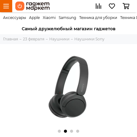
Аксессуары
Apple
Xiaomi
Samsung
Техника для уборки
Техника
Самый дружелюбный магазин гаджетов
Главная
23 февраля
Наушники
Наушники Sony