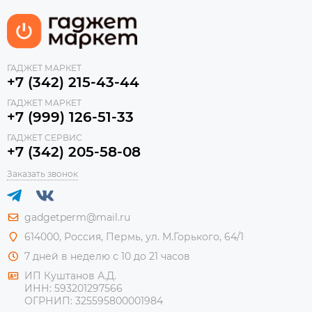
ГАДЖЕТ МАРКЕТ
+7 (342) 215-43-44
ГАДЖЕТ МАРКЕТ
+7 (999) 126-51-33
ГАДЖЕТ СЕРВИС
+7 (342) 205-58-08
Заказать звонок
gadgetperm@mail.ru
614000, Россия, Пермь, ул. М.Горького, 64/1
7 дней в неделю с 10 до 21 часов
ИП Куштанов А.Д.
ИНН:
593201297566
ОГРНИП:
325595800001984