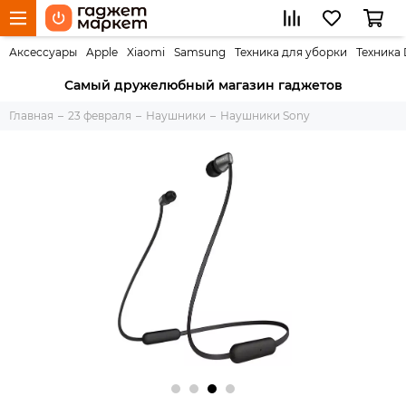
Аксессуары
Apple
Xiaomi
Samsung
Техника для уборки
Техника
Самый дружелюбный магазин гаджетов
Главная
23 февраля
Наушники
Наушники Sony